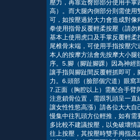
壓力，再靠近臀部部分使用手掌
高）。而大腿內側部分則需使用
可，如按壓過於大力會造成對像
拳使用指骨反覆輕柔按壓（請勿
基本上使用虎口及手掌反覆輕柔
尾椎骨末端，可使用手指按壓穴
本人的按摩方法會先按摩大小腿
序。5.腳（腳趾腳踝）因為神
讓手指與腳趾間反覆輕抓即可，
力。6.頭部（臉部個穴道）眼
7.正面（胸腔以上）需配合手
注意鎖骨位置，需跟乳頭呈一直
讓女性性慾高漲）請各位大大自
慢集中往乳頭方位輕推，如有需
多比較不建議按壓，以免破壞情
往上按壓，其按壓時雙手拇指及