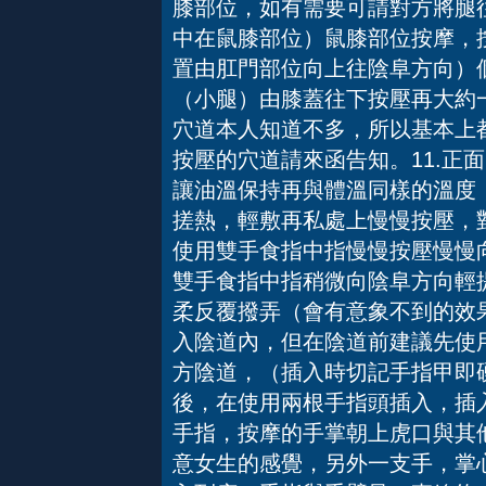
膝部位，如有需要可請對方將腿
中在鼠膝部位）鼠膝部位按摩，
置由肛門部位向上往陰阜方向）個
（小腿）由膝蓋往下按壓再大約
穴道本人知道不多，所以基本上
按壓的穴道請來函告知。11.正
讓油溫保持再與體溫同樣的溫度
搓熱，輕敷再私處上慢慢按壓，
使用雙手食指中指慢慢按壓慢慢
雙手食指中指稍微向陰阜方向輕
柔反覆撥弄（會有意象不到的效
入陰道內，但在陰道前建議先使
方陰道，（插入時切記手指甲即
後，在使用兩根手指頭插入，插
手指，按摩的手掌朝上虎口與其
意女生的感覺，另外一支手，掌