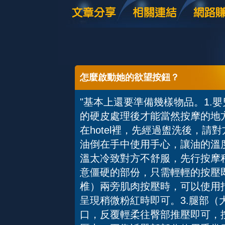
怎麼啟動她的欲望按鈕？
"基本上還要準備幾樣物品。1.嬰
的硬皮處理後才能當然按摩的地
在hotel裡，先經過盥洗後，請
油倒在手中使用手心，讓油的溫
溫太冷致對方不舒服，先行按摩
意僵硬的部份，只需輕輕的按壓
椎）兩旁肌肉按壓時，可以使用
呈現稍微粉紅時即可。3.腿部
口，反覆輕柔往臀部推壓即可，