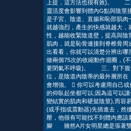
上提，這方法也很有效)。 
靈活度會影響到體內G點與陰莖
是子宮、陰道、直腸和恥部肌肉
就越強烈，產生的快感就越大，
性，越能收緊陰道壁，提高與陰
肌肉，就是恥骨連接到脊椎骨周
出看看，你就可以清楚分辨出哪
做兩個75次的收縮動作迴圈，(
要閉氣不呼吸)。 三、對下
位，是陰道內陰蒂的最外層所在
會增強。  你可以考慮用自己
的仰臥起坐都可以;因為這可以讓
變結實的肌肉和硬挺陰莖),而容
(或手指或震動器)先插進去，然
壓，他很有可能找不到體內應該
腳 雖然A片女明星總是張著雙