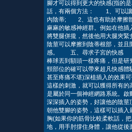
腳才可以得到更大的快感(指的
話，有兩個方法： 1、可以讓
內陰蒂; 2、這也有助於摩擦
麻麻的敏感神經群。例如在他插
將雙腿併攏，然後他用大腿夾緊
陰莖可以摩擦到陰蒂根部，並且
感。 五、尋求子宮的快感 
棒球丟到額頭一樣疼痛，但是研
頸部位的確可以帶來超凡快感體
甚至疼痛不堪)深植插入的效果
這樣的刺激，就可以獲得所有的
是屬於同一個神經網路系統。啟
深深插入的姿勢，好讓他的陰莖
朝他雙腳的姿勢，這樣可以插入
胸(如果你的筋骨比較柔軟話，把
地，用手肘撐住身體，讓他從後